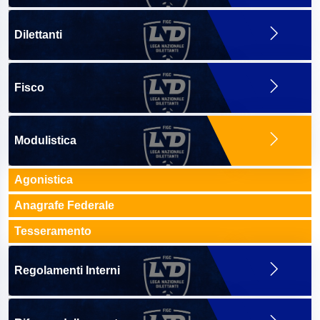
Dilettanti
Fisco
Modulistica
Agonistica
Anagrafe Federale
Tesseramento
Regolamenti Interni