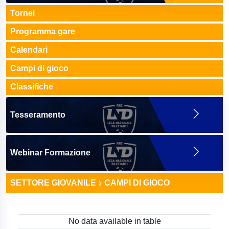
Tornei
Programma gare
Calendari
Campi di gioco
Classifiche
Tesseramento
Webinar Formazione
SETTORE GIOVANILE
CAMPI DI GIOCO
No data available in table