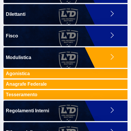
Dilettanti
Fisco
Modulistica
Agonistica
Anagrafe Federale
Tesseramento
Regolamenti Interni