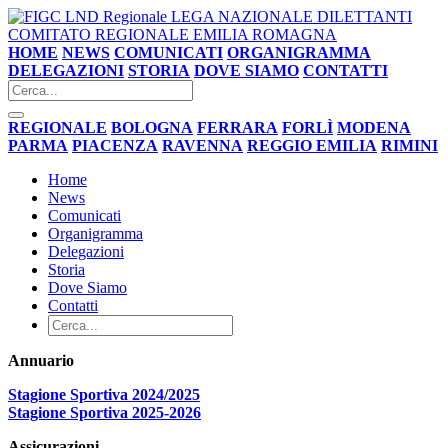
LEGA NAZIONALE DILETTANTI
COMITATO REGIONALE EMILIA ROMAGNA
HOME
NEWS
COMUNICATI
ORGANIGRAMMA
DELEGAZIONI
STORIA
DOVE SIAMO
CONTATTI
REGIONALE
BOLOGNA
FERRARA
FORLÌ
MODENA
PARMA
PIACENZA
RAVENNA
REGGIO EMILIA
RIMINI
Home
News
Comunicati
Organigramma
Delegazioni
Storia
Dove Siamo
Contatti
Annuario
Stagione Sportiva 2024/2025
Stagione Sportiva 2025-2026
Assicurazioni