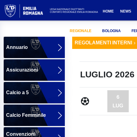
LEGA NAZIONALE DILETTANTI
HOME
NEWS
COMITATO REGIONALE EMILIA ROMAGNA
REGIONALE
BOLOGNA
FE
REGOLAMENTI INTERNI
Annuario
Assicurazioni
LUGLIO 2026
Calcio a 5
6
LUG
Calcio Femminile
Convenzioni