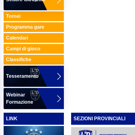
Tornei
Programma gare
Calendari
Campi di gioco
Classifiche
Tesseramento
Webinar
Formazione
LINK
SEZIONI PROVINCIALI