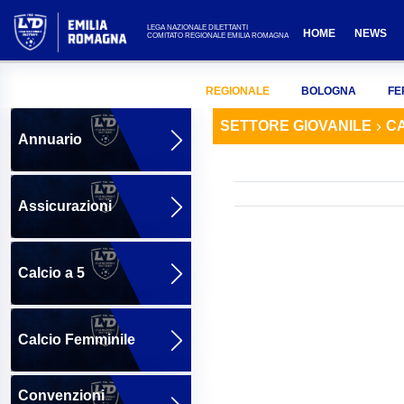
LEGA NAZIONALE DILETTANTI
HOME
NEWS
COMITATO REGIONALE EMILIA ROMAGNA
REGIONALE
BOLOGNA
FE
SETTORE GIOVANILE
CA
Annuario
Assicurazioni
Calcio a 5
Calcio Femminile
Convenzioni