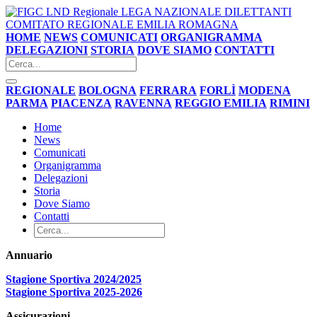
LEGA NAZIONALE DILETTANTI
COMITATO REGIONALE EMILIA ROMAGNA
HOME
NEWS
COMUNICATI
ORGANIGRAMMA
DELEGAZIONI
STORIA
DOVE SIAMO
CONTATTI
REGIONALE
BOLOGNA
FERRARA
FORLÌ
MODENA
PARMA
PIACENZA
RAVENNA
REGGIO EMILIA
RIMINI
Home
News
Comunicati
Organigramma
Delegazioni
Storia
Dove Siamo
Contatti
Annuario
Stagione Sportiva 2024/2025
Stagione Sportiva 2025-2026
Assicurazioni