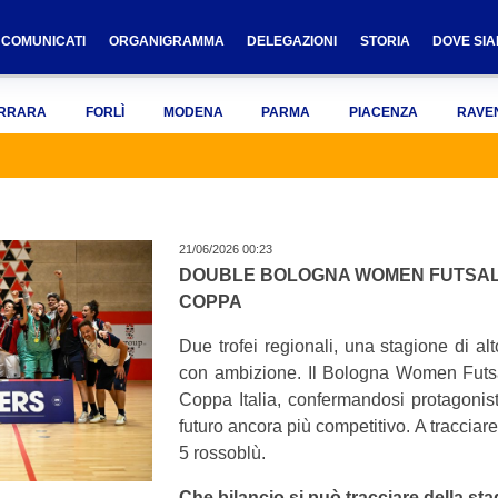
COMUNICATI
ORGANIGRAMMA
DELEGAZIONI
STORIA
DOVE SI
RRARA
FORLÌ
MODENA
PARMA
PIACENZA
RAVE
21/06/2026 00:23
DOUBLE BOLOGNA WOMEN FUTSAL, 
COPPA
Due trofei regionali, una stagione di al
con ambizione. Il Bologna Women Futsa
Coppa Italia, confermandosi protagonis
futuro ancora più competitivo. A tracciare
5 rossoblù.
Che bilancio si può tracciare della s