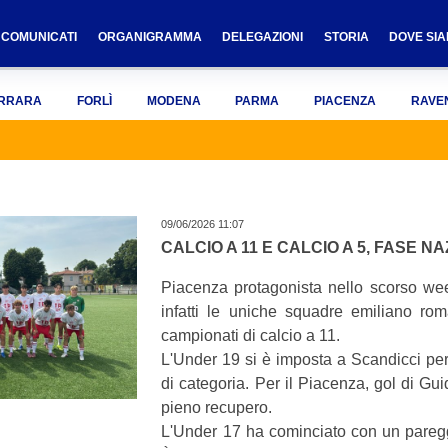
COMUNICATI
ORGANIGRAMMA
DELEGAZIONI
STORIA
DOVE SI
RRARA
FORLÌ
MODENA
PARMA
PIACENZA
RAVE
09/06/2026 11:07
CALCIO A 11 E CALCIO A 5, FASE N
Piacenza protagonista nello scorso we
infatti le uniche squadre emiliano rom
campionati di calcio a 11.
L'Under 19 si è imposta a Scandicci per
di categoria. Per il Piacenza, gol di Gu
pieno recupero.
L'Under 17 ha cominciato con un pareggi