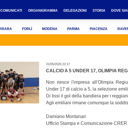
COMUNICATI
ORGANIGRAMMA
DELEGAZIONI
STORIA
DOVE SI
RRARA
FORLÌ
MODENA
PARMA
PIACENZA
RAVE
31/05/2026 22:17
CALCIO A 5 UNDER 17, OLIMPIA RE
Non riesce l'impresa all'Olimpia Regiu
Under 17 di calcio a 5, la selezione emili
Di Iissi il gol della bandiera per i reggian
Agli emiliani rimane comunque la soddis
Damiano Montanari
Ufficio Stampa e Comunicazione CRE