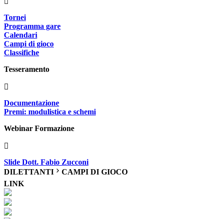
Tornei
Programma gare
Calendari
Campi di gioco
Classifiche
Tesseramento
Documentazione
Premi: modulistica e schemi
Webinar Formazione
Slide Dott. Fabio Zucconi
DILETTANTI
CAMPI DI GIOCO
LINK