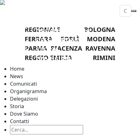
HOME
NEWS
LEGA
COMUNICATI
NAZIONALE
REGIONALE
BOLOGNA
ORGANIGRAMMA
DILETTANTI
FERRARA
FORLÌ
MODENA
DELEGAZIONI
COMITATO
PARMA
PIACENZA
RAVENNA
REGIONALE
STORIA
EMILIA
REGGIO EMILIA
RIMINI
DOVE SIAMO
ROMAGNA
CONTATTI
Home
News
Comunicati
Organigramma
Delegazioni
Storia
Dove Siamo
Contatti