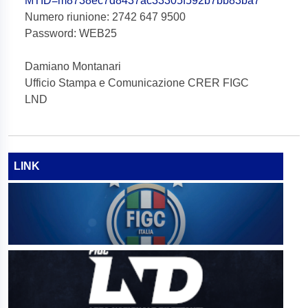
MTID=m8738ec7d8437ac33305f592b7bb83ba7
Numero riunione: 2742 647 9500
Password: WEB25
Damiano Montanari
Ufficio Stampa e Comunicazione CRER FIGC
LND
LINK