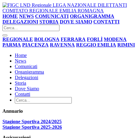
LEGA NAZIONALE DILETTANTI
COMITATO REGIONALE EMILIA ROMAGNA
HOME
NEWS
COMUNICATI
ORGANIGRAMMA
DELEGAZIONI
STORIA
DOVE SIAMO
CONTATTI
REGIONALE
BOLOGNA
FERRARA
FORLÌ
MODENA
PARMA
PIACENZA
RAVENNA
REGGIO EMILIA
RIMINI
Home
News
Comunicati
Organigramma
Delegazioni
Storia
Dove Siamo
Contatti
Annuario
Stagione Sportiva 2024/2025
Stagione Sportiva 2025-2026
Assicurazioni