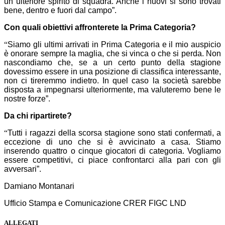
un ulteriore spirito di squadra. Anche i nuovi si sono trovati
bene, dentro e fuori dal campo”.
Con quali obiettivi affronterete la Prima Categoria?
“
Siamo gli ultimi arrivati in Prima Categoria e il mio auspicio
è onorare sempre la maglia, che si vinca o che si perda. Non
nascondiamo che, se a un certo punto della stagione
dovessimo essere in una posizione di classifica interessante,
non ci tireremmo indietro. In quel caso la società sarebbe
disposta a impegnarsi ulteriormente, ma valuteremo bene le
nostre forze”.
Da chi ripartirete?
“
Tutti i ragazzi della scorsa stagione sono stati confermati, a
eccezione di uno che si è avvicinato a casa. Stiamo
inserendo quattro o cinque giocatori di categoria. Vogliamo
essere competitivi, ci piace confrontarci alla pari con gli
avversari”.
Damiano Montanari
Ufficio Stampa e Comunicazione CRER FIGC LND
ALLEGATI